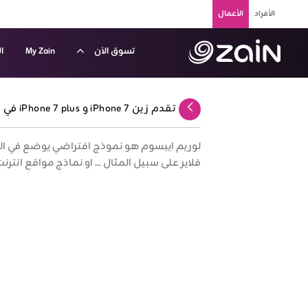
تخطي إلى المحتوى الرئيسي
الأفراد
الأعمال
تسوق الآن
My Zain
ا
حدث عروض الأجهزة الذكية - زين الكويت للشركات والأعمال -
تقدم زين iPhone 7 و iPhone 7 plus في الكويت
عودة
لوريم ايبسوم هو نموذج افتراضي يوضع في ا
فلاير على سبيل المثال ... او نماذج مواقع انترن