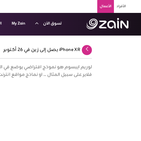
تخطي إلى المحتوى الرئيسي
الأفراد
الأعمال
تسوق الآن
My Zain
ا
حدث عروض الأجهزة الذكية - زين الكويت للشركات والأعمال -
iPhone XR يصل إلى زين في 26 أكتوبر
عودة
لوريم ايبسوم هو نموذج افتراضي يوضع في ا
فلاير على سبيل المثال ... او نماذج مواقع انترن