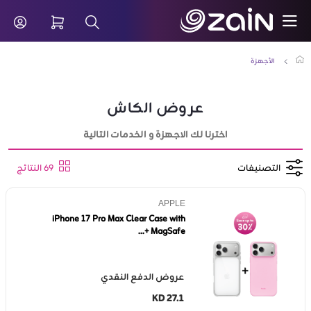
تخطي إلى المحتوى الرئيسي
روض الكاش - شراء أحدث الأجهزة الذكية على الإنترنت - زين ا
شريط البحث
الأجهزة
عروض الكاش
اخترنا لك الاجهزة و الخدمات التالية
التصنيفات
69 النتائج
APPLE
iPhone 17 Pro Max Clear Case with
MagSafe +...
عروض الدفع النقدي
KD 27.1