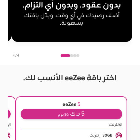
بدون عقود. وبدون أي التزام.
أضف رصيدك في أي وقت، وبدّل باقتك
بسهولة.
4 / 4
اختر باقة eeZee الأنسب لك.
eeZee
5
5 د.ك
/30 يوم
الإنترنت
الإنترن
30GB
إنترنت
B