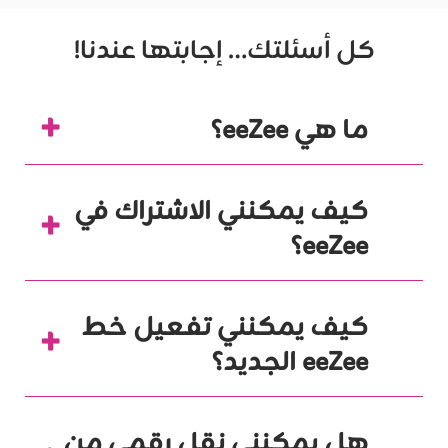
كل أسئلتك… إجابتها عندنا!
ما هي eeZee؟
كيف يمكنني الاشتراك في
eeZee؟
كيف يمكنني تفعيل خط
eeZee الجديد؟
هل يمكنني نقل رقمي من