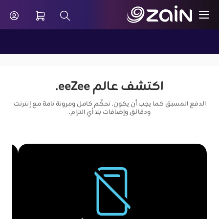
تخطي إلى المحتوى الرئيسي
شريط البحث
اقات الدفع المسبق - eeZee - باقات eeZee 5G الدفع المُسبق | زين الكويت | صمم باقتك - B2C
اكتشف عالم eeZee.
الدفع المسبق كما يجب أن يكون. تحكّم كامل ومرونة تامة مع إنترنت
ودقائق وإضافات بلا أي التزام.