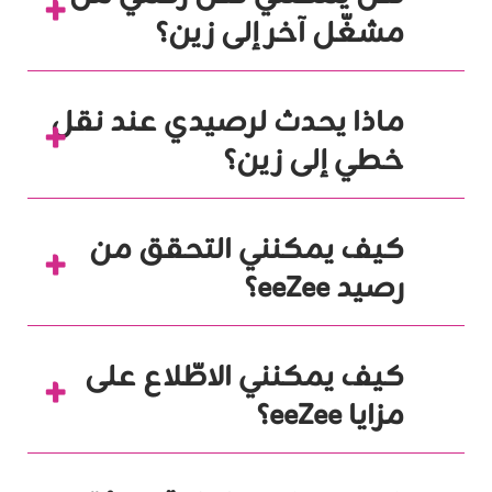
مشغّل آخر إلى زين؟
ماذا يحدث لرصيدي عند نقل
خطي إلى زين؟
كيف يمكنني التحقق من
رصيد eeZee؟
كيف يمكنني الاطّلاع على
مزايا eeZee؟