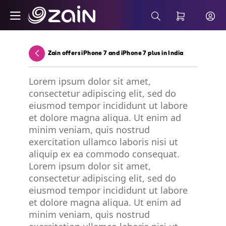
Skip to Main Content
Wiyana Postpaid Internet Plans - Buy 5G 
Search Bar
Zain offers iPhone 7 and iPhone 7 plus in India
Back
Lorem ipsum dolor sit amet,
consectetur adipiscing elit, sed do
eiusmod tempor incididunt ut labore
et dolore magna aliqua. Ut enim ad
minim veniam, quis nostrud
exercitation ullamco laboris nisi ut
aliquip ex ea commodo consequat.
Lorem ipsum dolor sit amet,
consectetur adipiscing elit, sed do
eiusmod tempor incididunt ut labore
et dolore magna aliqua. Ut enim ad
minim veniam, quis nostrud