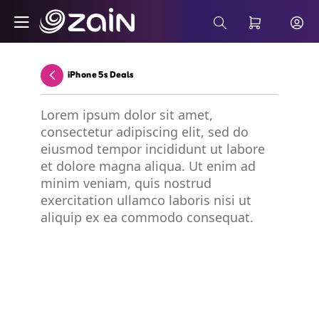
Skip to Main Content
Wiyana Postpaid Internet Plans - Buy 5G 
Search Bar
iPhone 5s Deals
Back
Lorem ipsum dolor sit amet,
consectetur adipiscing elit, sed do
eiusmod tempor incididunt ut labore
et dolore magna aliqua. Ut enim ad
minim veniam, quis nostrud
exercitation ullamco laboris nisi ut
aliquip ex ea commodo consequat.