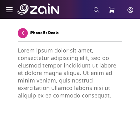
Skip to Main Content
Wiyana Postpaid Internet Plans - Buy 5G 
Search Bar
iPhone 5s Deals
Back
Lorem ipsum dolor sit amet,
consectetur adipiscing elit, sed do
eiusmod tempor incididunt ut labore
et dolore magna aliqua. Ut enim ad
minim veniam, quis nostrud
exercitation ullamco laboris nisi ut
aliquip ex ea commodo consequat.