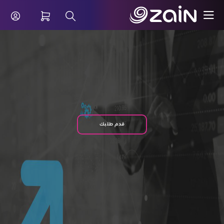
تخطي إلى المحتوى الرئيسي
مة SD-WAN من سيسكو - زين الكويت للشركات والأعمال - B2B
شريط البحث
قدم طلبك