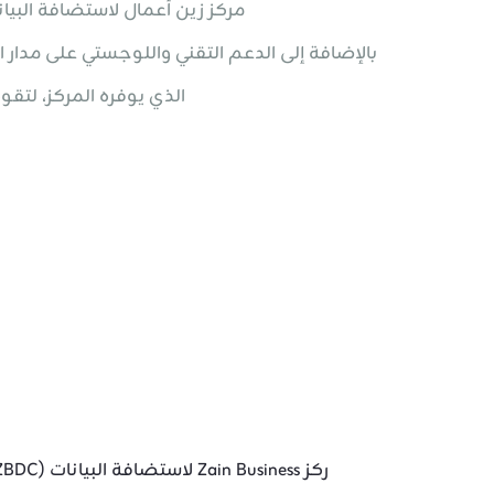
مركز زين أعمال لاستضافة البيا
بالإضافة إلى الدعم التقني واللوجستي على مدار 
الذي يوفره المركز، لتقو
ركز Zain Business لاستضافة البيانات (ZBDC) يمنحك أعلى مستويات الدعم الذي تحتاجه شركتك من تطوير طريقة بياناتك في نظام إيكولوجي متقدّم