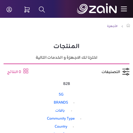
تخطي إلى المحتوى الرئيسي
ا التزام - أحدث عروض الأجهزة الذكية - زين الكويت للشركات و
شريط البحث
الأجهزة
المنتجات
اخترنا لك الاجهزة و الخدمات التالية
التصنيفات
0 النتائج
B2B
5G
BRANDS
باقات
Community Type
Country