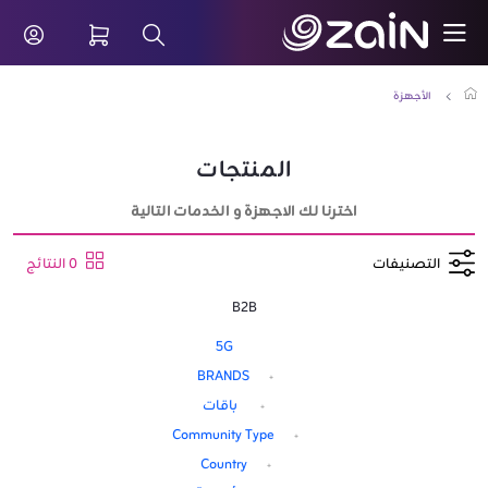
تخطي إلى المحتوى الرئيسي
سائل الترفيه - أحدث عروض الأجهزة الذكية - زين الكويت للش
شريط البحث
الأجهزة
المنتجات
اخترنا لك الاجهزة و الخدمات التالية
التصنيفات
0 النتائج
B2B
5G
BRANDS
باقات
Community Type
Country