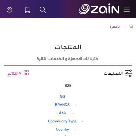
تخطي إلى المحتوى الرئيسي
حدث عروض الأجهزة الذكية - زين الكويت للشركات والأعمال -
شريط البحث
الأجهزة
المنتجات
اخترنا لك الاجهزة و الخدمات التالية
التصنيفات
9 النتائج
B2B
5G
BRANDS
باقات
Community Type
Country