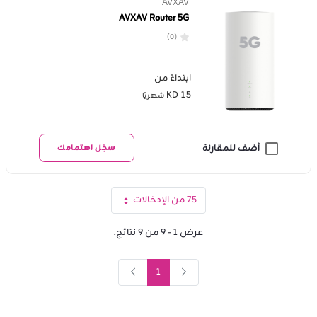
AVXAV
AVXAV Router 5G
(0)
ابتداءً من
KD 15
شهريًا
أضف للمقارنة
سجّل اهتمامك
75 من الإدخالات
لكل صفحة
عرض ١ - ٩ من ٩ نتائج.
1
الصفحة