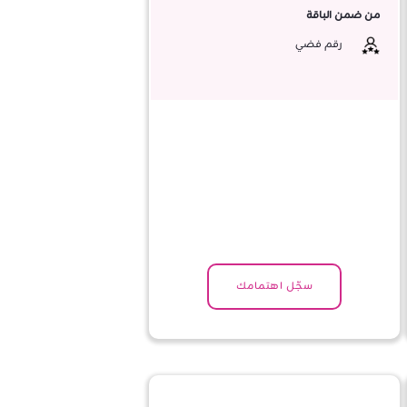
من ضمن الباقة
رقم فضي
سجّل اهتمامك