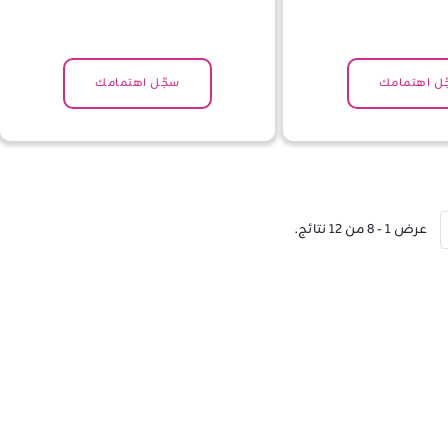
ل اهتمامك
سجّل اهتمامك
عرض ١ - ٨ من ١٢ نتائج.
ة