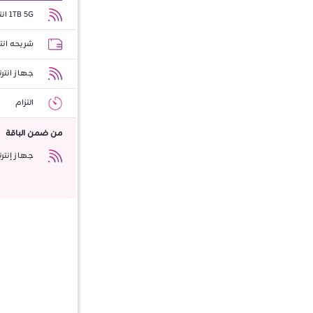
1TB 5G انترنت
شريحه انت
جهاز انتر
التزام
من ضمن الباقة
جهاز إنتر