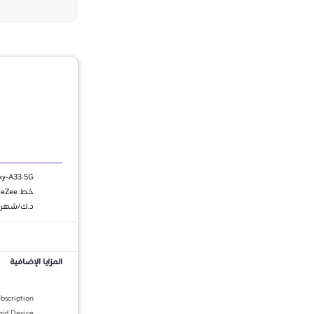
د.ك/شهري
المزايا الإضافية
bscription
aid Device