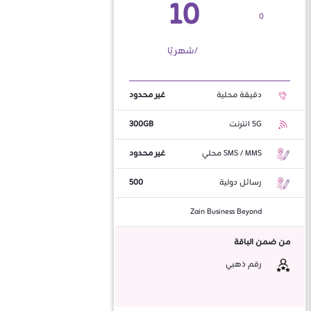
10
0
/شهريًا
دقيقة محلية
غير محدود
5G انترنت
300GB
SMS / MMS محلي
غير محدود
رسائل دولية
500
Zain Business Beyond
من ضمن الباقة
رقم ذهبي