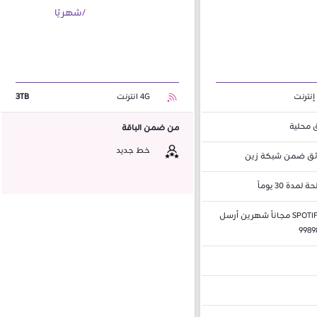
/شهريًا
4G انترنت
3TB
من ضمن الباقة
خط جديد
ائق ضمن شبكة زين
مدة 30 يوماً
لتفعيل SPOTIFY مجاناً شهرين أرسل