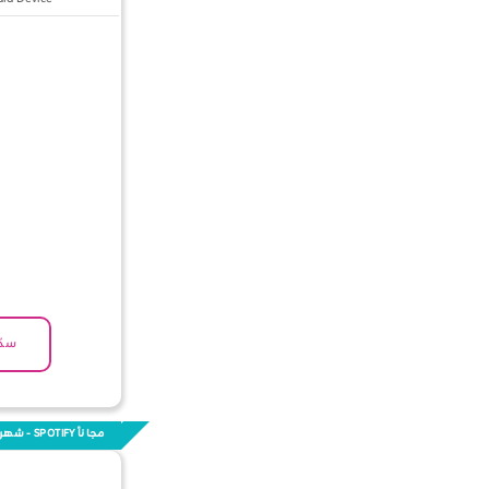
سجّ
مجاناََ SPOTIFY - شهرين