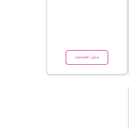
سجّل اهتمامك