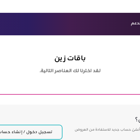
لدعم
ش
لأعمال - B2B
باقات زين
لقد اخترنا لك العناصر التالية.
؟
أنشئ حساب جديد للاستفادة من العروض
تسجيل دخول / إنشاء حساب