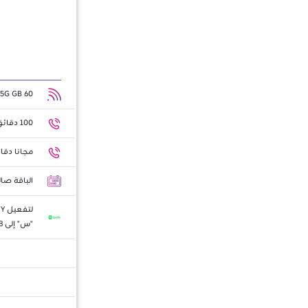
5G GB 60 إنترنت
100 دقائق محلية
مجانا دق
الباقة صالحة ل
"س" إلى 99898