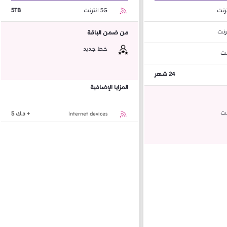
5G انترنت
5TB
رنت
من ضمن الباقة
خط جديد
نت
24 شهر
المزايا الإضافية
نت
Internet devices
+ د.ك 5